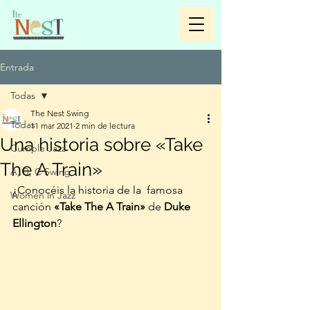
Entrada
Todas
The Nest Swing
Todas
11 mar 2021
2 min de lectura
Una historia sobre «Take
Cumple Jazz
The A Train»
A, B, C Swing
¿Conocéis la historia de la  famosa 
Women in Jazz
canción 
«Take The A Train»
 de
 Duke 
Ellington
? 